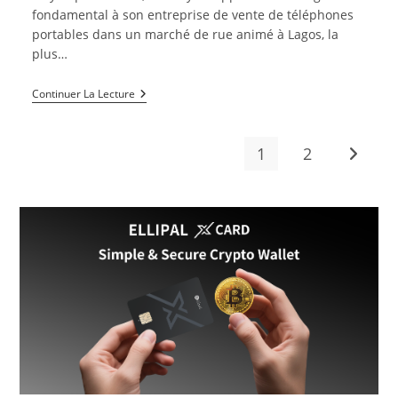
publication :
fondamental à son entreprise de vente de téléphones
portables dans un marché de rue animé à Lagos, la
plus…
Le
Continuer La Lecture
Bitcoin
Et
Son
Utilisation
1
2
Aller à 
Au
Quotidien
En
Afrique