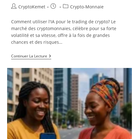
Auteur/autrice
Publication
Post
CryptoKemet
Crypto-Monnaie
de
publiée :
category:
la
Comment utiliser l'IA pour le trading de crypto? Le
publication :
marché des cryptomonnaies, célèbre pour sa forte
volatilité et sa vitesse, offre à la fois de grandes
chances et des risques…
Comment
Continuer La Lecture
Utiliser
L’IA
Pour
Le
Trading
De
Crypto
?