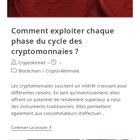
Comment exploiter chaque
phase du cycle des
cryptomonnaies ?
Auteur/autrice
Publication
CryptoKemet
de
publiée :
Post
Blockchain
/
Crypto-Monnaie
la
category:
publication :
Les cryptomonnaies suscitent un intérêt croissant pour
différentes raisons. En tant qu'investissement, elles
offrent un potentiel de rendement supérieur à celui
des instruments traditionnels. Elles permettent
également aux consommateurs d'effectuer…
Comment
Continuer La Lecture
Exploiter
Chaque