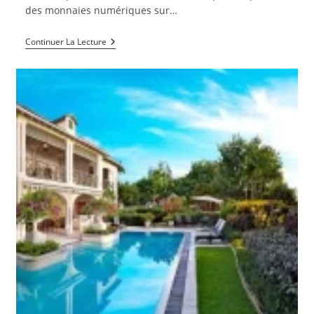
des monnaies numériques sur…
Le
Continuer La Lecture
Nigeria
:
Le
Géant
Africain
Des
Utilisateurs
De
Bitcoin