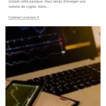
instant cette panique. Vous venez d'envoyer une
somme de crypto. Votre…
Que
Continuer La Lecture
Se
Passe-
T-
Il
Si
Vous
Envoyez
De
La
Crypto
À
La
Mauvaise
Adresse
?