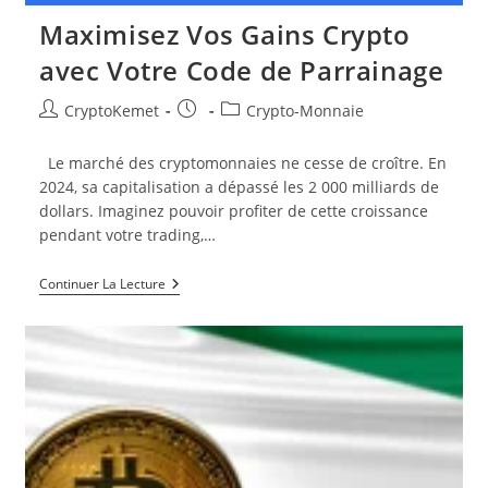
Maximisez Vos Gains Crypto
avec Votre Code de Parrainage
Auteur/autrice
Publication
Post
CryptoKemet
Crypto-Monnaie
de
publiée :
category:
la
Le marché des cryptomonnaies ne cesse de croître. En
publication :
2024, sa capitalisation a dépassé les 2 000 milliards de
dollars. Imaginez pouvoir profiter de cette croissance
pendant votre trading,…
Maximisez
Continuer La Lecture
Vos
Gains
Crypto
Avec
Votre
Code
De
Parrainage