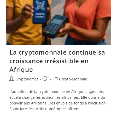
La cryptomonnaie continue sa
croissance irrésistible en
Afrique
Auteur/autrice
Publication
Post
CryptoKemet
Crypto-Monnaie
de
publiée :
category:
la
L'adoption de la cryptomonnaie en Afrique augmente,
publication :
et cela change les économies africaines. Elle donne du
pouvoir aux Africains. Des envois de fonds à l'inclusion
financière, les actifs numériques offrent…