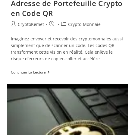
Adresse de Portefeuille Crypto
en Code QR
Auteur/autrice
Publication
Post
CryptoKemet
Crypto-Monnaie
de
publiée :
category:
la
Imaginez envoyer et recevoir des cryptomonnaies aussi
publication :
simplement que de scanner un code. Les codes QR
transforment cette vision en réalité. Cela enlève le
risque d'erreurs de copier-coller et accélère…
Comment
Continuer La Lecture
Changer
Votre
Adresse
De
Portefeuille
Crypto
En
Code
QR