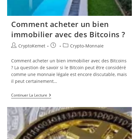
Comment acheter un bien
immobilier avec des Bitcoins ?
Auteur/autrice
Publication
Post
CryptoKemet
Crypto-Monnaie
de
publiée :
category:
la
Comment acheter un bien immobilier avec des Bitcoins
publication :
? La question de savoir si le Bitcoin peut être considéré
comme une monnaie légale est encore discutable, mais
il peut certainement…
Comment
Continuer La Lecture
Acheter
Un
Bien
Immobilier
Avec
Des
Bitcoins
?