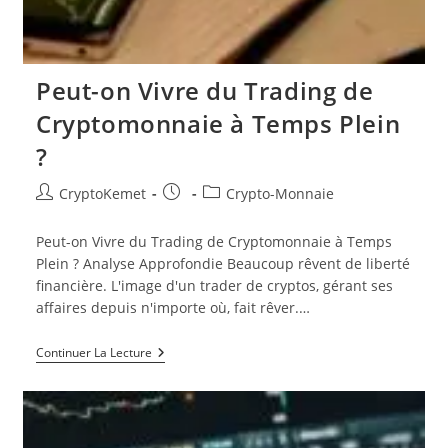
Peut-on Vivre du Trading de
Cryptomonnaie à Temps Plein
?
Auteur/autrice
Publication
Post
CryptoKemet
Crypto-Monnaie
de
publiée :
category:
la
Peut-on Vivre du Trading de Cryptomonnaie à Temps
publication :
Plein ? Analyse Approfondie Beaucoup rêvent de liberté
financière. L'image d'un trader de cryptos, gérant ses
affaires depuis n'importe où, fait rêver.…
Peut-
Continuer La Lecture
On
Vivre
Du
Trading
De