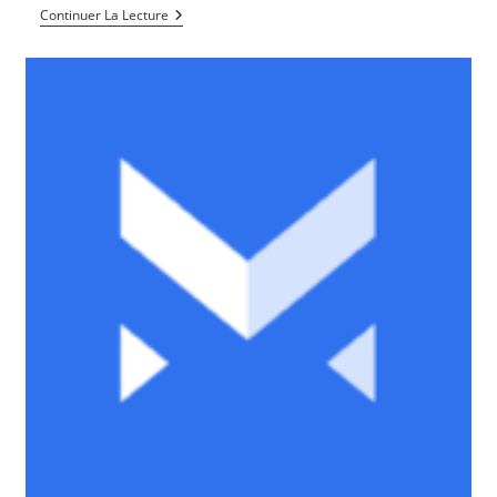
La
Continuer La Lecture
Cryptomonnaie
Continue
Sa
Croissance
Irrésistible
En
Afrique