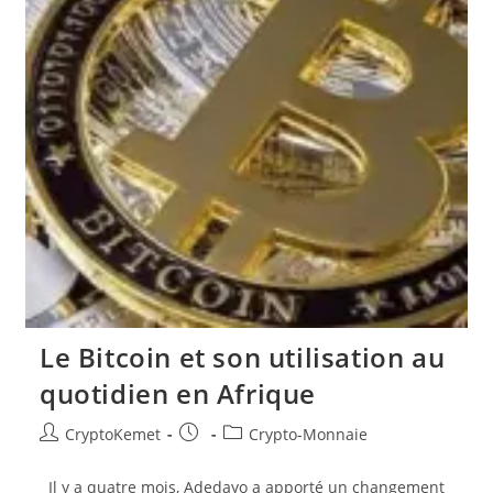
Le Bitcoin et son utilisation au
quotidien en Afrique
Auteur/autrice
Publication
Post
CryptoKemet
Crypto-Monnaie
de
publiée :
category:
la
Il y a quatre mois, Adedayo a apporté un changement