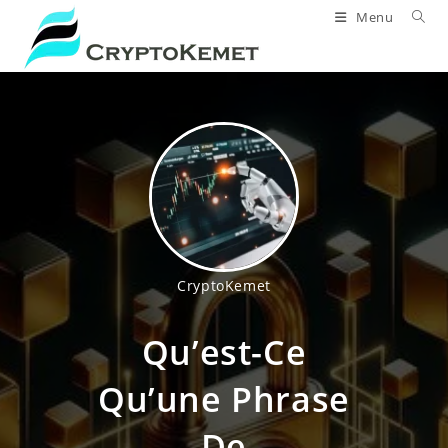
Skip
Menu
to
content
CryptoKemet
Qu’est-Ce
Qu’une Phrase
De