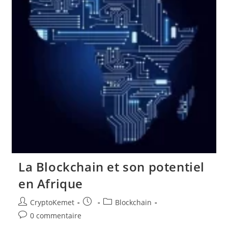
La Blockchain et son potentiel
en Afrique
Auteur/autrice
Publication
Post
CryptoKemet
Blockchain
de
publiée :
category:
Commentaires
0 commentaire
la
de