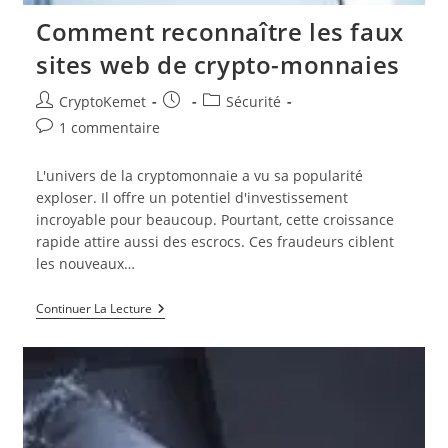
Comment reconnaître les faux
sites web de crypto-monnaies
Auteur/autrice
Publication
Post
CryptoKemet
Sécurité
de
publiée :
category:
Commentaires
1 commentaire
la
de
publication :
la
L'univers de la cryptomonnaie a vu sa popularité
publication :
exploser. Il offre un potentiel d'investissement
incroyable pour beaucoup. Pourtant, cette croissance
rapide attire aussi des escrocs. Ces fraudeurs ciblent
les nouveaux…
Comment
Continuer La Lecture
Reconnaître
Les
Faux
Sites
Web
De
Crypto-
Monnaies