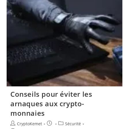
Conseils pour éviter les
arnaques aux crypto-
monnaies
Auteur/autrice
Publication
Post
CryptoKemet
Sécurité