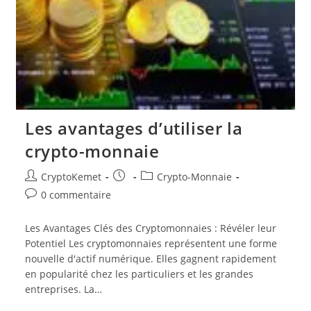
Les avantages d’utiliser la
crypto-monnaie
Auteur/autrice
Publication
Post
CryptoKemet
Crypto-Monnaie
de
publiée :
category:
Commentaires
0 commentaire
la
de
publication :
la
Les Avantages Clés des Cryptomonnaies : Révéler leur
publication :
Potentiel Les cryptomonnaies représentent une forme
nouvelle d'actif numérique. Elles gagnent rapidement
en popularité chez les particuliers et les grandes
entreprises. La…