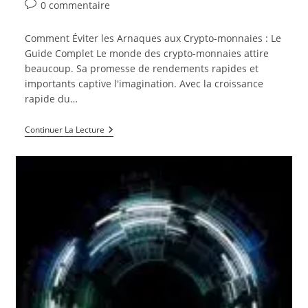
de
publiée :
category:
Commentaires
0 commentaire
la
de
publication :
la
Comment Éviter les Arnaques aux Crypto-monnaies : Le
publication :
Guide Complet Le monde des crypto-monnaies attire
beaucoup. Sa promesse de rendements rapides et
importants captive l'imagination. Avec la croissance
rapide du…
Conseils
Continuer La Lecture
Pour
Éviter
Les
Arnaques
Aux
Crypto-
Monnaies