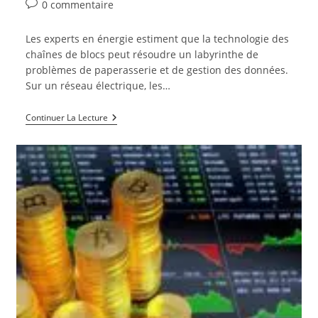
de
publiée :
category:
Commentaires
0 commentaire
la
de
publication :
la
Les experts en énergie estiment que la technologie des
publication :
chaînes de blocs peut résoudre un labyrinthe de
problèmes de paperasserie et de gestion des données.
Sur un réseau électrique, les…
La
Continuer La Lecture
Blockchain
Peut
Fournir
Un
Réseau
D’énergie
Plus
Intelligent