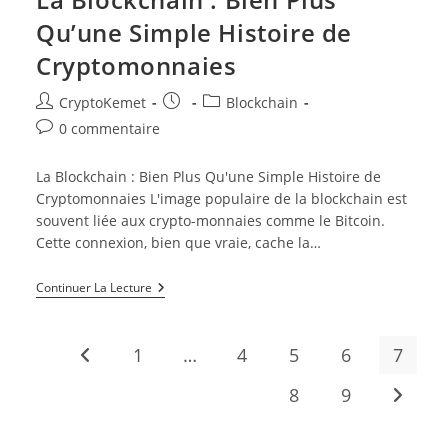
Qu’une Simple Histoire de
Cryptomonnaies
Auteur/autrice
Publication
Post
CryptoKemet
Blockchain
de
publiée :
category:
Commentaires
0 commentaire
la
de
publication :
la
La Blockchain : Bien Plus Qu'une Simple Histoire de
publication :
Cryptomonnaies L'image populaire de la blockchain est
souvent liée aux crypto-monnaies comme le Bitcoin.
Cette connexion, bien que vraie, cache la…
La
Continuer La Lecture
Blockchain
:
Bien
Plus
1
…
4
5
6
7
Go to the previous page
Qu’une
Simple
8
9
Aller à 
Histoire
De
Cryptomonnaies