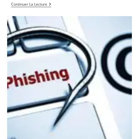
Les
Continuer La Lecture
Avantages
D’utiliser
La
Crypto-
Monnaie