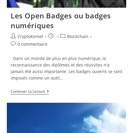
Les Open Badges ou badges
numériques
Auteur/autrice
Publication
Post
CryptoKemet
Blockchain
de
publiée :
category:
Commentaires
0 commentaire
la
de
publication :
la
Dans un monde de plus en plus numérique, la
publication :
reconnaissance des diplômes et des réussites n'a
jamais été aussi importante. Les badges ouverts se sont
imposés comme un outil…
Les
Continuer La Lecture
Open
Badges
Ou
Badges
Numériques