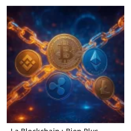
Que
La
Blockchain
Ou
Chaine
De
Blocs
La Blockchain : Bien Plus