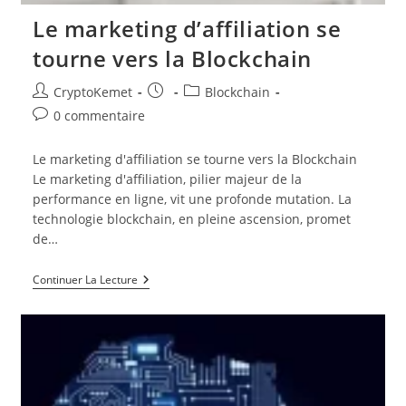
Le marketing d’affiliation se
tourne vers la Blockchain
Auteur/autrice
Publication
Post
CryptoKemet
Blockchain
de
publiée :
category:
Commentaires
0 commentaire
la
de
publication :
la
Le marketing d'affiliation se tourne vers la Blockchain
publication :
Le marketing d'affiliation, pilier majeur de la
performance en ligne, vit une profonde mutation. La
technologie blockchain, en pleine ascension, promet
de…
Le
Continuer La Lecture
Marketing
D’affiliation
Se
Tourne
Vers
La
Blockchain