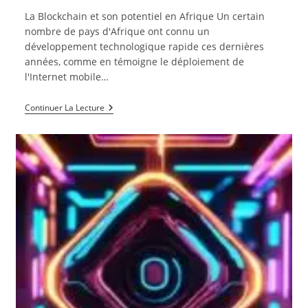
publication :
la
La Blockchain et son potentiel en Afrique Un certain
publication :
nombre de pays d'Afrique ont connu un
développement technologique rapide ces dernières
années, comme en témoigne le déploiement de
l'Internet mobile…
La
Continuer La Lecture
Blockchain
Et
Son
Potentiel
En
Afrique