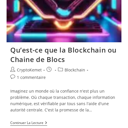
Qu’est-ce que la Blockchain ou
Chaine de Blocs
Auteur/autrice
Publication
Post
CryptoKemet
Blockchain
de
publiée :
category:
Commentaires
1 commentaire
la
de
publication :
la
Imaginez un monde où la confiance n'est plus un
publication :
problème. Où chaque transaction, chaque information
numérique, est vérifiable par tous sans l'aide d'une
autorité centrale. C'est la promesse de la…
Qu’est-
Continuer La Lecture
Ce