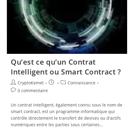
Qu’est ce qu’un Contrat
Intelligent ou Smart Contract ?
Auteur/autrice
Publication
Post
CryptoKemet
Connaissance
de
publiée :
category:
Commentaires
0 commentaire
la
de
publication :
la
Un contrat intelligent, également connu sous le nom de
publication :
smart contract, est un programme informatique qui
contrôle directement le transfert de devises ou d'actifs
numériques entre les parties sous certaines…