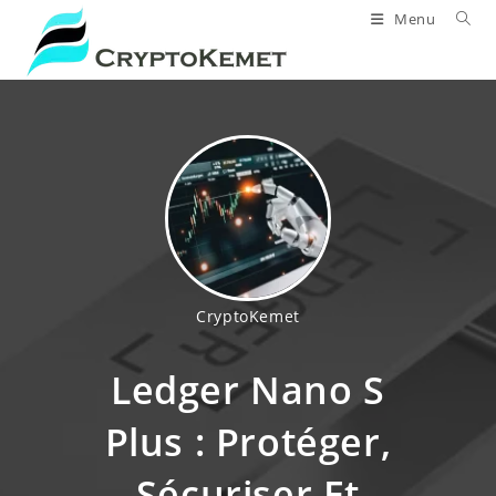
Skip
Menu
to
content
CryptoKemet
Ledger Nano S
Plus : Protéger,
Sécuriser Et