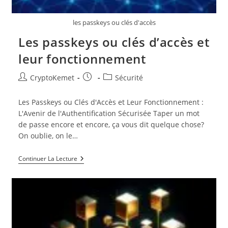
les passkeys ou clés d'accès
Les passkeys ou clés d’accès et
leur fonctionnement
Auteur/autrice
Publication
Post
CryptoKemet
Sécurité
de
publiée :
category:
la
Les Passkeys ou Clés d'Accès et Leur Fonctionnement :
publication :
L'Avenir de l'Authentification Sécurisée Taper un mot
de passe encore et encore, ça vous dit quelque chose?
On oublie, on le…
Les
Continuer La Lecture
Passkeys
Ou
Clés
D’accès
Et
Leur
Fonctionnement