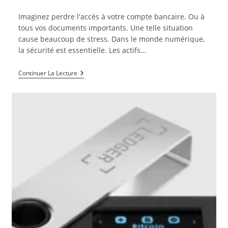
de
publiée :
category:
la
Imaginez perdre l'accès à votre compte bancaire. Ou à
publication :
tous vos documents importants. Une telle situation
cause beaucoup de stress. Dans le monde numérique,
la sécurité est essentielle. Les actifs…
Qu’est-
Continuer La Lecture
Ce
Qu’une
Phrase
De
Récupération
Et
Pourquoi
Ne
Jamais
La
Partager