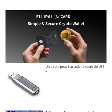
S
Plus
:
Protéger,
Sécuriser
Et
Stocker
Vos
Crypto-
Monnaies
Un pirate peut-il accéder à votre clé USB
?