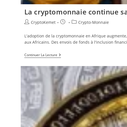
La cryptomonnaie continue sa 
Auteur/autrice
Publication
Post
CryptoKemet
Crypto-Monnaie
de
publiée :
category:
la
L'adoption de la cryptomonnaie en Afrique augmente, 
publication :
aux Africains. Des envois de fonds à l'inclusion financ
La
Continuer La Lecture
Cryptomonnaie
Continue
Sa
Croissance
Irrésistible
En
Afrique