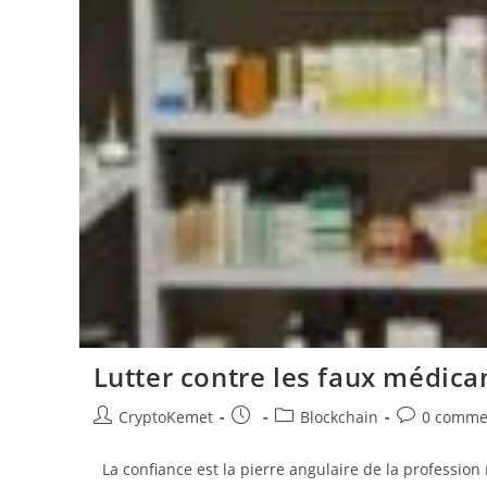
Lutter contre les faux médica
Auteur/autrice
Publication
Post
Commentair
CryptoKemet
Blockchain
0 comme
de
publiée :
category:
de
la
la
La confiance est la pierre angulaire de la professi
publication :
publication :