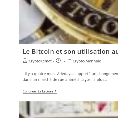
Le Bitcoin et son utilisation 
Auteur/autrice
Publication
Post
CryptoKemet
Crypto-Monnaie
de
publiée :
category:
la
Il y a quatre mois, Adedayo a apporté un changement
publication :
dans un marché de rue animé à Lagos, la plus…
Le
Continuer La Lecture
Bitcoin
Et
Son
Utilisation
Au
Quotidien