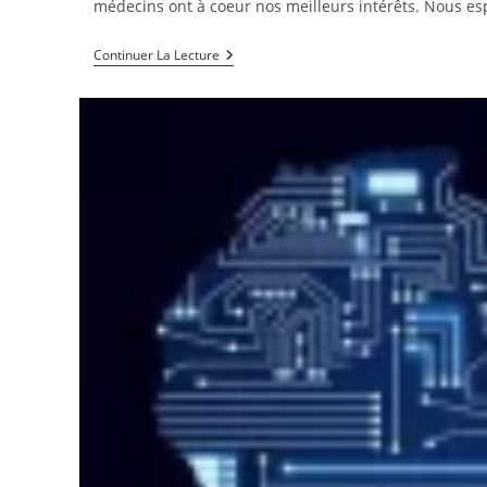
médecins ont à coeur nos meilleurs intérêts. Nous e
Lutter
Continuer La Lecture
Contre
Les
Faux
Médicaments
Avec
La
Blockchain