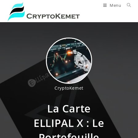
Skip
Menu
to
content
CryptoKemet
La Carte
ELLIPAL X : Le
Portefeuille