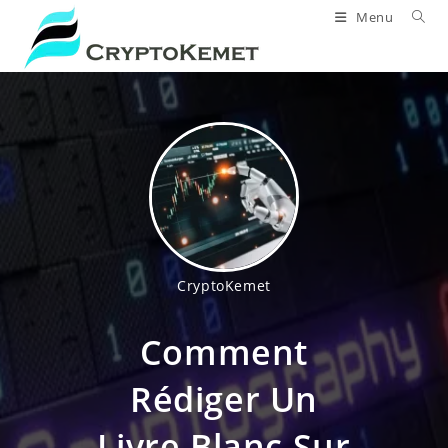
Skip
Menu
to
content
CryptoKemet
Comment
Rédiger Un
Livre Blanc Sur