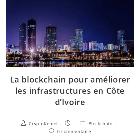
La blockchain pour améliorer
les infrastructures en Côte
d’Ivoire
Auteur/autrice
Publication
Post
CryptoKemet
Blockchain
de
publiée :
category:
Commentaires
0 commentaire
la
de