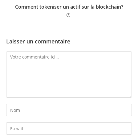
Comment tokeniser un actif sur la blockchain?
Laisser un commentaire
Comment
Enter
your
name
Enter
or
your