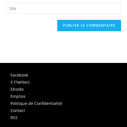
username
email
Saisir
to
address
l’URL
comment
to
de
comment
votre
site
(facultatif)
Facebook
X (Twitter)
Ebooks
Emplois
Politique de Confidentialité
Contact
RSS