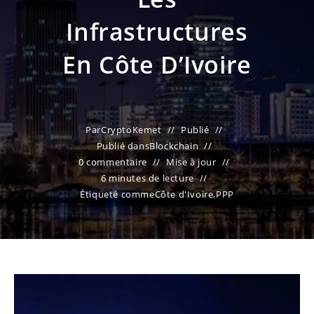
Infrastructures
En Côte D’Ivoire
Par
CryptoKemet
Publié
Publié dans
Blockchain
0 commentaire
Mise à jour
6 minutes de lecture
Étiqueté comme
Côte d'Ivoire
,
PPP