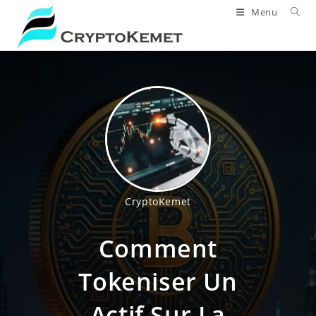
Skip
Menu
to
content
CryptoKemet
Comment
Tokeniser Un
Actif Sur La